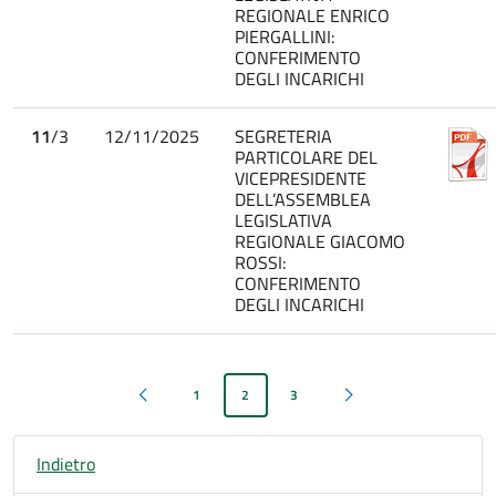
REGIONALE ENRICO
PIERGALLINI:
CONFERIMENTO
DEGLI INCARICHI
11
/3
12/11/2025
SEGRETERIA
PARTICOLARE DEL
VICEPRESIDENTE
DELL’ASSEMBLEA
LEGISLATIVA
REGIONALE GIACOMO
ROSSI:
CONFERIMENTO
DEGLI INCARICHI
1
2
3
Pagina precedente
Pagina successiva
Indietro