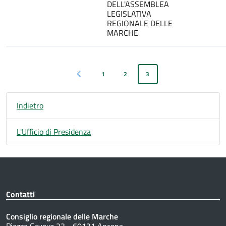
DELL'ASSEMBLEA
LEGISLATIVA
REGIONALE DELLE
MARCHE
1
2
3
Pagina precedente
Indietro
L'Ufficio di Presidenza
Contatti
Consiglio regionale delle Marche
Piazza Cavour 23 - 60121 Ancona