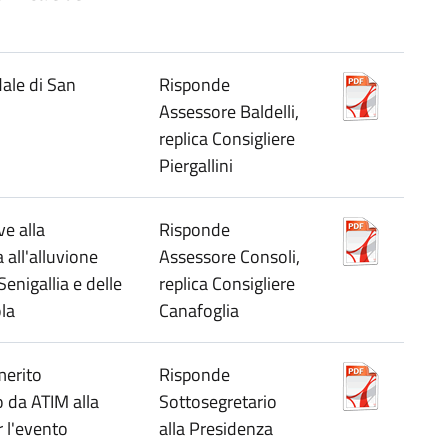
ale di San
Risponde
Assessore Baldelli,
replica Consigliere
Piergallini
ve alla
Risponde
 all'alluvione
Assessore Consoli,
Senigallia e delle
replica Consigliere
ola
Canafoglia
merito
Risponde
o da ATIM alla
Sottosegretario
r l'evento
alla Presidenza