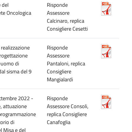
 del
Risponde
te Oncologica
Assessore
Calcinaro, replica
Consigliere Cesetti
realizzazione
Risponde
 progettazione
Assessore
 Duomo di
Pantaloni, replica
dal sisma del 9
Consigliere
Mangialardi
settembre 2022 -
Risponde
e, attuazione
Assessore Consoli,
e programmazione
replica Consigliere
torio di
Canafoglia
el Misa e del