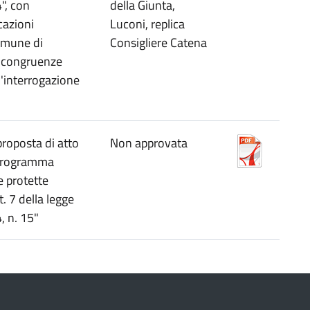
", con
della Giunta,
cazioni
Luconi, replica
omune di
Consigliere Catena
incongruenze
l'interrogazione
proposta di atto
Non approvata
"Programma
e protette
 7 della legge
, n. 15"