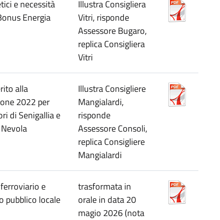
tici e necessità
Illustra Consigliera
'Bonus Energia
Vitri, risponde
Assessore Bugaro,
replica Consigliera
Vitri
rito alla
Illustra Consigliere
vione 2022 per
Mangialardi,
ri di Senigallia e
risponde
l Nevola
Assessore Consoli,
replica Consigliere
Mangialardi
ferroviario e
trasformata in
to pubblico locale
orale in data 20
magio 2026 (nota