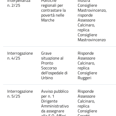
Interpellanza
Politiche
Illustra
n. 2/25
regionali per
Consigliere
contrastare la
Mastrovincenzo,
povertà nelle
risponde
Marche
Assessore
Calcinaro,
replica
Consigliere
Mastrovincenzo
Interrogazione
Grave
Risponde
n. 4/25
situazione al
Assessore
Pronto
Calcinaro,
Soccorso
replica
dell'ospedale di
Consigliere
Urbino
Ruggeri
Interrogazione
Avviso pubblico
Risponde
n. 5/25
per n. 1
Assessore
Dirigente
Calcinaro,
Amministrativo
replica
da assegnare
Consigliere
alla S.O. Affari
Cesetti