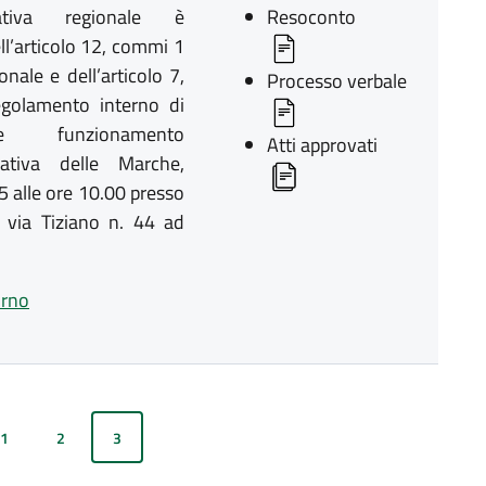
lativa regionale è
Resoconto
ll’articolo 12, commi 1
onale e dell’articolo 7,
Processo verbale
golamento interno di
 e funzionamento
Atti approvati
slativa delle Marche,
5 alle ore 10.00 presso
i via Tiziano n. 44 ad
orno
1
2
3
precedente