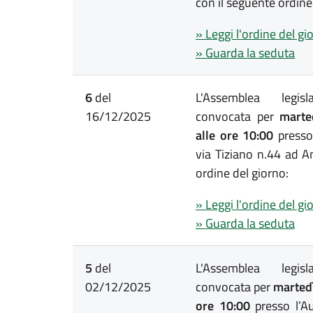
con il seguente ordine
» Leggi l'ordine del gi
» Guarda la seduta
6
del
L'Assemblea legis
16/12/2025
convocata per
marte
alle ore 10:00
presso
via Tiziano n.44 ad A
ordine del giorno:
» Leggi l'ordine del gi
» Guarda la seduta
5
del
L'Assemblea legis
02/12/2025
convocata per
martedì
ore 10:00
presso l’Au