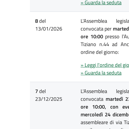
» Guarda la seduta
8
del
L'Assemblea legis
13/01/2026
convocata per
martedì
ore 10:00
presso l’Au
Tiziano n.44 ad Anc
ordine del giorno:
» Leggi l'ordine del gi
» Guarda la seduta
7
del
L'Assemblea legis
23/12/2025
convocata
martedì 2
ore 10:00, con eve
mercoledì 24 dicem
assembleare di via T