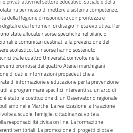
i e privati attivi nel settore educativo, sociale e della
articolata ha permesso di mettere a sistema competenze,
cità della Regione di rispondere con prontezza e
i digitali e dai fenomeni di disagio in età evolutiva. Per
 sono state allocate risorse specifiche nel bilancio
azionali e comunitari destinati alla prevenzione del
sere scolastico. Le risorse hanno sostenuto
ecnici tra le quattro Università coinvolte nella
nterventi promossi dai quattro Atenei marchigiani
ione di dati e informazioni propedeutiche al
grate di informazione e educazione per la prevenzione
utili a programmare specifici interventi su un arco di
 è stato la costituzione di un Osservatorio regionale
bullismo nelle Marche. La realizzazione, altra azione
volte a scuole, famiglie, cittadinanza volte a
della responsabilità civica on line. La formazione
ferenti territoriali. La promozione di progetti pilota e