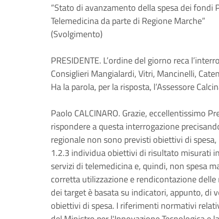
“Stato di avanzamento della spesa dei fondi
Telemedicina da parte di Regione Marche”
(Svolgimento)
PRESIDENTE. L’ordine del giorno reca l’interr
Consiglieri Mangialardi, Vitri, Mancinelli, Cate
Ha la parola, per la risposta, l’Assessore Calcin
Paolo CALCINARO. Grazie, eccellentissimo Pre
rispondere a questa interrogazione precisando
regionale non sono previsti obiettivi di spesa
1.2.3 individua obiettivi di risultato misurati 
servizi di telemedicina e, quindi, non spesa m
corretta utilizzazione e rendicontazione delle
dei target è basata su indicatori, appunto, di
obiettivi di spesa. I riferimenti normativi relat
del Ministro per l'Innovazione Tecnologica e l