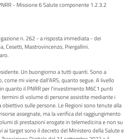
 PNRR - Missione 6 Salute componente 1.2.3.2
ogazione n. 262 - a risposta immediata - dei
na, Cesetti, Mastrovincenzo, Piergallini.
aro.
sidente. Un buongiorno a tutti quanti. Sono a
, come mi viene dall'ARS, quanto segue. A livello
, in quanto il PNRR per l'investimento M6C1 punti
in termini di volume di persone assistite mediante i
a obiettivo sulle persone. Le Regioni sono tenute alla
 risorse assegnate, ma la verifica del raggiungimento
 volumi di prestazioni erogate in telemedicina e non su
ivi ai target sono il decreto del Ministero della Salute e
a Transizione Digitale del 21 settembre 2022 e il