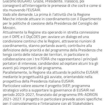
Giacomo BUGARO. Grazie, Presidente. Tralascio, poi
consegnerò all'interrogante le premesse di che cos'è e come si
sta muovendo l'EUSAIR.
Vado alle domande. La prima è: l'attività che la Regione
Marche intende attuare in coordinamento con il Dipartimento
per le politiche di coesione della Presidenza del Consiglio dei
Ministri.
Attualmente la Regione sta operando in stretta connessione
con il DIPE e il DipCOES per: avviare un dialogo ed una
condivisione continui che le Regioni, attraverso riunioni di
coordinamento, stanno portando avanti; contribuire alla
definizione delle priorità e del programma della Presidenza che
tenga conto delle istanze dei territori, in particolare in
collaborazione con i tre FORA che rappresentano i principali
portatori di interesse, candidandosi ad ospitare alcuni tra gli
eventi più importanti del programma.
Parallelamente, la Regione sta attuando le politiche EUSAIR
mediante le progettualità già avviate, orientandole nella
prospettiva della Presidenza italiana EUSAIR.
Particolare valore assume il progetto StEP, programma
strategico volto a supportare la governance di EUSAIR nel
periodo 2023-2027, finanziato dal programma IPA-ADRION
2021-2027. Il progetto in particolare prevede azioni specifiche
per: il coinvolgimento e l'interazione con gli Stakeholders