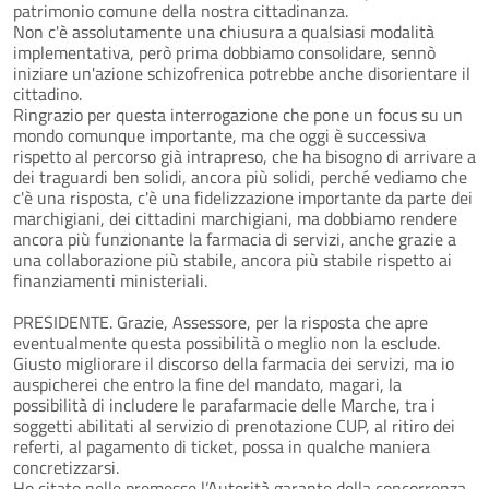
patrimonio comune della nostra cittadinanza.
Non c'è assolutamente una chiusura a qualsiasi modalità
implementativa, però prima dobbiamo consolidare, sennò
iniziare un'azione schizofrenica potrebbe anche disorientare il
cittadino.
Ringrazio per questa interrogazione che pone un focus su un
mondo comunque importante, ma che oggi è successiva
rispetto al percorso già intrapreso, che ha bisogno di arrivare a
dei traguardi ben solidi, ancora più solidi, perché vediamo che
c'è una risposta, c'è una fidelizzazione importante da parte dei
marchigiani, dei cittadini marchigiani, ma dobbiamo rendere
ancora più funzionante la farmacia di servizi, anche grazie a
una collaborazione più stabile, ancora più stabile rispetto ai
finanziamenti ministeriali.
PRESIDENTE. Grazie, Assessore, per la risposta che apre
eventualmente questa possibilità o meglio non la esclude.
Giusto migliorare il discorso della farmacia dei servizi, ma io
auspicherei che entro la fine del mandato, magari, la
possibilità di includere le parafarmacie delle Marche, tra i
soggetti abilitati al servizio di prenotazione CUP, al ritiro dei
referti, al pagamento di ticket, possa in qualche maniera
concretizzarsi.
Ho citato nelle premesse l’Autorità garante della concorrenza