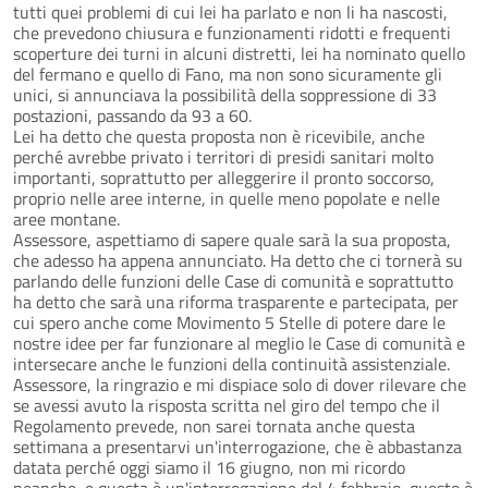
tutti quei problemi di cui lei ha parlato e non li ha nascosti,
che prevedono chiusura e funzionamenti ridotti e frequenti
scoperture dei turni in alcuni distretti, lei ha nominato quello
del fermano e quello di Fano, ma non sono sicuramente gli
unici, si annunciava la possibilità della soppressione di 33
postazioni, passando da 93 a 60.
Lei ha detto che questa proposta non è ricevibile, anche
perché avrebbe privato i territori di presidi sanitari molto
importanti, soprattutto per alleggerire il pronto soccorso,
proprio nelle aree interne, in quelle meno popolate e nelle
aree montane.
Assessore, aspettiamo di sapere quale sarà la sua proposta,
che adesso ha appena annunciato. Ha detto che ci tornerà su
parlando delle funzioni delle Case di comunità e soprattutto
ha detto che sarà una riforma trasparente e partecipata, per
cui spero anche come Movimento 5 Stelle di potere dare le
nostre idee per far funzionare al meglio le Case di comunità e
intersecare anche le funzioni della continuità assistenziale.
Assessore, la ringrazio e mi dispiace solo di dover rilevare che
se avessi avuto la risposta scritta nel giro del tempo che il
Regolamento prevede, non sarei tornata anche questa
settimana a presentarvi un'interrogazione, che è abbastanza
datata perché oggi siamo il 16 giugno, non mi ricordo
neanche, e questa è un'interrogazione del 4 febbraio, questo è