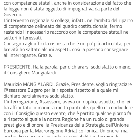
con competenze statali, anche in considerazione del fatto che
la legge non è stata oggetto di impugnativa da parte del
Governo.
L'intervento regionale si collega, infatti, nell'ambito del riparto
di competenze delineato dal quadro costituzionale, fermo
restando il necessario raccordo con le competenze statali nei
settori interessati.
Consegno agli uffici la risposta che è un po’ più articolata, per
brevità ho saltato alcuni aspetti, così la possono consegnare
all'interrogante. Grazie.
PRESIDENTE. Ha la parola, per dichiararsi soddisfatto o meno,
il Consigliere Mangialardi.
Maurizio MANGIALARDI. Grazie, Presidente. Voglio ringraziare
l'Assessore Bugaro per la risposta rispetto alla quale mi
dichiaro parzialmente soddisfatto.
L'interrogazione, Assessore, aveva un duplice aspetto, che lei
ha affrontato in maniera molto puntuale, quello di condividere
con il Consiglio questo evento, che è partito qualche giorno fa
e rispetto al quale la nostra Regione ha un ruolo di grande
prestigio e di onore: la Presidenza della Strategia dell'Unione
Europea per la Macroregione Adriatico-Ionica. Un onore, ma
anche dico pure una grande responsabilità in termini di