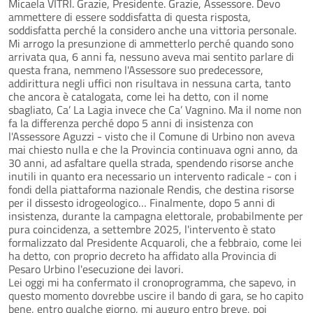
Micaela VITRI. Grazie, Presidente. Grazie, Assessore. Devo
ammettere di essere soddisfatta di questa risposta,
soddisfatta perché la considero anche una vittoria personale.
Mi arrogo la presunzione di ammetterlo perché quando sono
arrivata qua, 6 anni fa, nessuno aveva mai sentito parlare di
questa frana, nemmeno l'Assessore suo predecessore,
addirittura negli uffici non risultava in nessuna carta, tanto
che ancora è catalogata, come lei ha detto, con il nome
sbagliato, Ca’ La Lagia invece che Ca’ Vagnino. Ma il nome non
fa la differenza perché dopo 5 anni di insistenza con
l'Assessore Aguzzi - visto che il Comune di Urbino non aveva
mai chiesto nulla e che la Provincia continuava ogni anno, da
30 anni, ad asfaltare quella strada, spendendo risorse anche
inutili in quanto era necessario un intervento radicale - con i
fondi della piattaforma nazionale Rendis, che destina risorse
per il dissesto idrogeologico… Finalmente, dopo 5 anni di
insistenza, durante la campagna elettorale, probabilmente per
pura coincidenza, a settembre 2025, l'intervento è stato
formalizzato dal Presidente Acquaroli, che a febbraio, come lei
ha detto, con proprio decreto ha affidato alla Provincia di
Pesaro Urbino l'esecuzione dei lavori.
Lei oggi mi ha confermato il cronoprogramma, che sapevo, in
questo momento dovrebbe uscire il bando di gara, se ho capito
bene, entro qualche giorno, mi auguro entro breve, poi