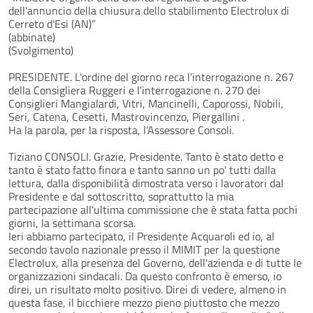
dell'annuncio della chiusura dello stabilimento Electrolux di
Cerreto d'Esi (AN)”
(abbinate)
(Svolgimento)
PRESIDENTE. L’ordine del giorno reca l’interrogazione n. 267
della Consigliera Ruggeri e l’interrogazione n. 270 dei
Consiglieri Mangialardi, Vitri, Mancinelli, Caporossi, Nobili,
Seri, Catena, Cesetti, Mastrovincenzo, Piergallini .
Ha la parola, per la risposta, l’Assessore Consoli.
Tiziano CONSOLI. Grazie, Presidente. Tanto è stato detto e
tanto è stato fatto finora e tanto sanno un po' tutti dalla
lettura, dalla disponibilità dimostrata verso i lavoratori dal
Presidente e dal sottoscritto, soprattutto la mia
partecipazione all'ultima commissione che è stata fatta pochi
giorni, la settimana scorsa.
Ieri abbiamo partecipato, il Presidente Acquaroli ed io, al
secondo tavolo nazionale presso il MIMIT per la questione
Electrolux, alla presenza del Governo, dell'azienda e di tutte le
organizzazioni sindacali. Da questo confronto è emerso, io
direi, un risultato molto positivo. Direi di vedere, almeno in
questa fase, il bicchiere mezzo pieno piuttosto che mezzo