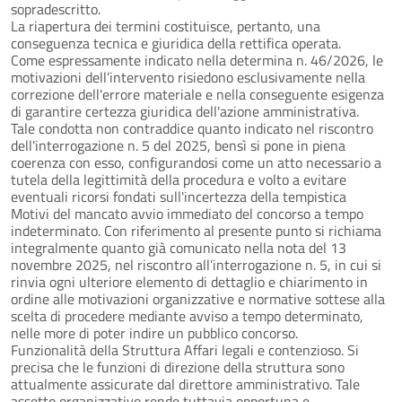
sopradescritto.
La riapertura dei termini costituisce, pertanto, una
conseguenza tecnica e giuridica della rettifica operata.
Come espressamente indicato nella determina n. 46/2026, le
motivazioni dell’intervento risiedono esclusivamente nella
correzione dell'errore materiale e nella conseguente esigenza
di garantire certezza giuridica dell'azione amministrativa.
Tale condotta non contraddice quanto indicato nel riscontro
dell'interrogazione n. 5 del 2025, bensì si pone in piena
coerenza con esso, configurandosi come un atto necessario a
tutela della legittimità della procedura e volto a evitare
eventuali ricorsi fondati sull'incertezza della tempistica
Motivi del mancato avvio immediato del concorso a tempo
indeterminato. Con riferimento al presente punto si richiama
integralmente quanto già comunicato nella nota del 13
novembre 2025, nel riscontro all’interrogazione n. 5, in cui si
rinvia ogni ulteriore elemento di dettaglio e chiarimento in
ordine alle motivazioni organizzative e normative sottese alla
scelta di procedere mediante avviso a tempo determinato,
nelle more di poter indire un pubblico concorso.
Funzionalità della Struttura Affari legali e contenzioso. Si
precisa che le funzioni di direzione della struttura sono
attualmente assicurate dal direttore amministrativo. Tale
assetto organizzativo rende tuttavia opportuna e