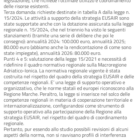
legislazione), che richiede l’ottimale utilizzo e coordinamento
delle risorse esistenti.
Terza domanda: richieste destinate in tabella A dalla legge n.
15/2024. Le attività a supporto della strategia EUSAIR sono
state supportate anche con la dotazione assicurata sulla legge
regionale n. 15/2024, che nel triennio ha visto le seguenti
stanziamenti (tramite una serie di delibere che poi le
consegno): annualità 2024: 100.000 euro, annualità 2025;
80.000 euro (abbiamo anche la rendicontazione di come sono
state impiegate), annualità 2026: 80.000 euro.
Punti 4 e 5: valutazione della legge 15/2021 e necessità di
ridefinire il quadro normativo regionale sulla Macroregione
Adriatico-Ionica. La normativa regionale vigente è stata
costruita nel rispetto del quadro della strategia EUSAIR e delle
competenze regionali. E’ una legge di supporto operativo e
organizzativo, che le norme statali ed europei riconoscono alla
Regione Marche. Peraltro, la legge si inserisce nel solco delle
competenze regionali in materia di cooperazione territoriale e
internazionalizzazione, configurandosi come strumento di
supporto operativo alla partecipazione della Regione alla
strategia EUSAIR, nel rispetto del quadro di coordinamento
regionale.
Pertanto, pur essendo allo studio possibili revisioni di alcuni
aspetti della norma, non si ravvisano profili di interferenza