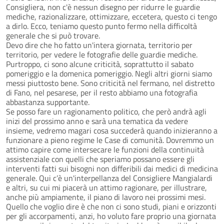
Consigliera, non c'è nessun disegno per ridurre le guardie
mediche, razionalizzare, ottimizzare, eccetera, questo ci tengo
a dirlo. Ecco, teniamo questo punto fermo nella difficoltà
generale che si può trovare.
Devo dire che ho fatto un'intera giornata, territorio per
territorio, per vedere le fotografie delle guardie mediche.
Purtroppo, ci sono alcune criticità, soprattutto il sabato
pomeriggio e la domenica pomeriggio. Negli altri giorni siamo
messi piuttosto bene. Sono criticità nel fermano, nel distretto
di Fano, nel pesarese, per il resto abbiamo una fotografia
abbastanza supportante.
Se posso fare un ragionamento politico, che però andrà agli
inizi del prossimo anno e sarà una tematica da vedere
insieme, vedremo magari cosa succederà quando inizieranno a
funzionare a pieno regime le Case di comunità. Dovremmo un
attimo capire come intersecare le funzioni della continuità
assistenziale con quelli che speriamo possano essere gli
interventi fatti sui bisogni non differibili dai medici di medicina
generale. Qui c’è un'interpellanza del Consigliere Mangialardi
e altri, su cui mi piacerà un attimo ragionare, per illustrare,
anche più ampiamente, il piano di lavoro nei prossimi mesi.
Quello che voglio dire è che non ci sono studi, piani e orizzonti
per gli accorpamenti, anzi, ho voluto fare proprio una giornata