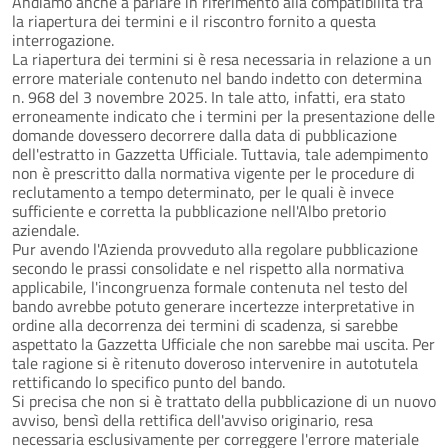
Andiamo anche a parlare in riferimento alla compatibilità tra
la riapertura dei termini e il riscontro fornito a questa
interrogazione.
La riapertura dei termini si è resa necessaria in relazione a un
errore materiale contenuto nel bando indetto con determina
n. 968 del 3 novembre 2025. In tale atto, infatti, era stato
erroneamente indicato che i termini per la presentazione delle
domande dovessero decorrere dalla data di pubblicazione
dell'estratto in Gazzetta Ufficiale. Tuttavia, tale adempimento
non è prescritto dalla normativa vigente per le procedure di
reclutamento a tempo determinato, per le quali è invece
sufficiente e corretta la pubblicazione nell'Albo pretorio
aziendale.
Pur avendo l'Azienda provveduto alla regolare pubblicazione
secondo le prassi consolidate e nel rispetto alla normativa
applicabile, l'incongruenza formale contenuta nel testo del
bando avrebbe potuto generare incertezze interpretative in
ordine alla decorrenza dei termini di scadenza, si sarebbe
aspettato la Gazzetta Ufficiale che non sarebbe mai uscita. Per
tale ragione si è ritenuto doveroso intervenire in autotutela
rettificando lo specifico punto del bando.
Si precisa che non si è trattato della pubblicazione di un nuovo
avviso, bensì della rettifica dell'avviso originario, resa
necessaria esclusivamente per correggere l'errore materiale