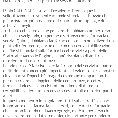
Ha la parola, per la risposta, l’Assessore Calcinaro.
Paolo CALCINARO. Grazie, Presidente. Prendo questa
sollecitazione sicuramente in modo stimolante. È ovvio che
più arriviamo, più possiamo distribuire alcuni tipologie di
attività e meglio è.
Tuttavia, dobbiamo anche pensare che abbiamo un percorso
che si sta svolgendo, un percorso virtuoso con la farmacia dei
servizi. Quindi, dobbiamo far sì che questo percorso diventi un
punto di riferimento, anche qui, con una certa stabilizzazione
dei flussi finanziari sulla farmacia dei servizi da parte dello
Stato, attraverso le Regioni, sennò rischiamo di andare a
disorientare la nostra utenza.
La prima cosa è far diventare la farmacia dei servizi un punto
di riferimento ancora più importante ed evidente per la nostra
cittadinanza. Dopodiché, magari dovremmo mappare, anche
per non creare dei doppioni, delle concorrenze, eccetera, le
farmacie laddove siano distanti, non immediatamente
recepibili e vedere un percorso con eventuali e ulteriori punti
aperti.
In questo momento impegniamoci tutti sulla stratificazione
importante della farmacia dei servizi, con le nostre farmacie
che stanno facendo un lavoro egregio, ma è un percorso che
deve essere consolidato in maniera importante per renderlo