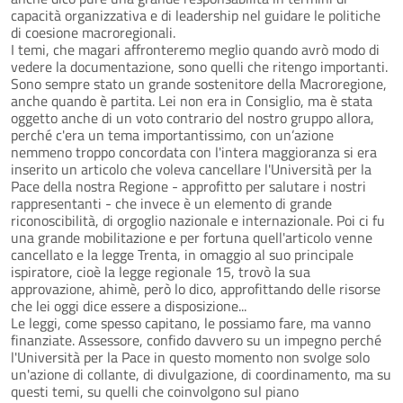
capacità organizzativa e di leadership nel guidare le politiche
di coesione macroregionali.
I temi, che magari affronteremo meglio quando avrò modo di
vedere la documentazione, sono quelli che ritengo importanti.
Sono sempre stato un grande sostenitore della Macroregione,
anche quando è partita. Lei non era in Consiglio, ma è stata
oggetto anche di un voto contrario del nostro gruppo allora,
perché c'era un tema importantissimo, con un’azione
nemmeno troppo concordata con l'intera maggioranza si era
inserito un articolo che voleva cancellare l'Università per la
Pace della nostra Regione - approfitto per salutare i nostri
rappresentanti - che invece è un elemento di grande
riconoscibilità, di orgoglio nazionale e internazionale. Poi ci fu
una grande mobilitazione e per fortuna quell'articolo venne
cancellato e la legge Trenta, in omaggio al suo principale
ispiratore, cioè la legge regionale 15, trovò la sua
approvazione, ahimè, però lo dico, approfittando delle risorse
che lei oggi dice essere a disposizione...
Le leggi, come spesso capitano, le possiamo fare, ma vanno
finanziate. Assessore, confido davvero su un impegno perché
l'Università per la Pace in questo momento non svolge solo
un'azione di collante, di divulgazione, di coordinamento, ma su
questi temi, su quelli che coinvolgono sul piano