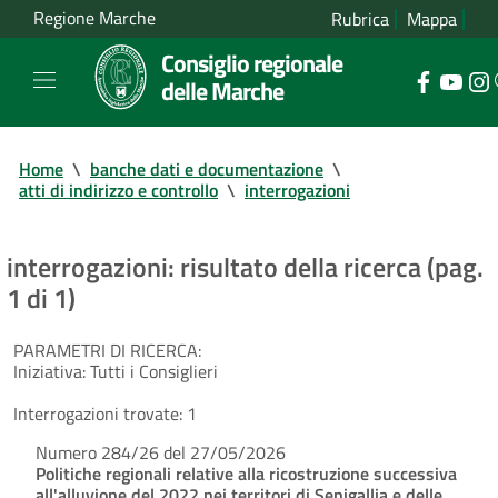
Regione Marche
Rubrica
Mappa
Consiglio regionale
delle Marche
Home
\
banche dati e documentazione
\
atti di indirizzo e controllo
\
interrogazioni
interrogazioni: risultato della ricerca (pag.
1 di 1)
PARAMETRI DI RICERCA:
Iniziativa:
Tutti i Consiglieri
Interrogazioni trovate:
1
Numero 284/26 del 27/05/2026
Politiche regionali relative alla ricostruzione successiva
all'alluvione del 2022 nei territori di Senigallia e delle