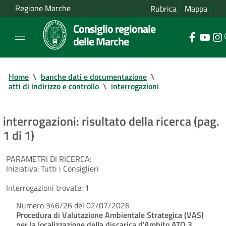
Regione Marche
Rubrica
Mappa
Consiglio regionale
delle Marche
Home
\
banche dati e documentazione
\
atti di indirizzo e controllo
\
interrogazioni
interrogazioni: risultato della ricerca (pag.
1 di 1)
PARAMETRI DI RICERCA:
Iniziativa:
Tutti i Consiglieri
Interrogazioni trovate:
1
Numero 346/26 del 02/07/2026
Procedura di Valutazione Ambientale Strategica (VAS)
per la localizzazione della discarica d'Ambito ATO 3