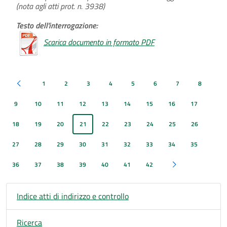
(nota agli atti prot. n. 3938)
Testo dell'interrogazione:
Scarica documento in formato PDF
1
2
3
4
5
6
7
8
Pagina precedente
9
10
11
12
13
14
15
16
17
18
19
20
21
22
23
24
25
26
27
28
29
30
31
32
33
34
35
36
37
38
39
40
41
42
Pagina successiva
Indice atti di indirizzo e controllo
Ricerca