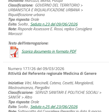
Iniziativa:
Marcozzi, Biondi, Pasqui
Classificazione:
GOVERNO DEL TERRITORIO >
URBANISTICA E RIQUALIFICAZIONE URBANA >
Riqualificazione urbana
Tipo risposta:
Orale
Esito:
Svolta ,
Seduta n.23 del 09/06/2026
Note:
Risponde Assessore E. Rossi, replica Consigliera
Marcozzi
Testo dell'interrogazione:
Scarica documento in formato PDF
Numero 177/26 del 09/03/2026
Attività del Referente regionale Medicina di Genere
Iniziativa:
Vitri, Mancinelli, Catena, Cesetti, Mangialardi,
Mastrovincenzo, Piergallini
Classificazione:
SERVIZI SANITARI E POLITICHE SOCIALI >
SANITA' > Altro
Tipo risposta:
Orale
Esito:
Svolta ,
Seduta n.25 del 23/06/2026
Note:
Sottoscritta dal Consigliere Piergallini in data 9 marzo