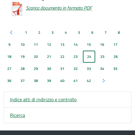
Scarica documento in formato PDF
1
2
3
4
5
6
7
8
Pagina precedente
9
10
11
12
13
14
15
16
17
18
19
20
21
22
23
24
25
26
27
28
29
30
31
32
33
34
35
36
37
38
39
40
41
42
Pagina successiva
Indice atti di indirizzo e controllo
Ricerca