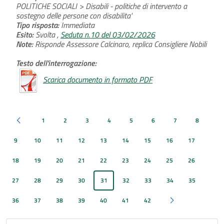
POLITICHE SOCIALI > Disabili - politiche di intervento a
sostegno delle persone con disabilita'
Tipo risposta:
Immediata
Esito:
Svolta ,
Seduta n.10 del 03/02/2026
Note:
Risponde Assessore Calcinaro, replica Consigliere Nobili
Testo dell'interrogazione:
Scarica documento in formato PDF
1
2
3
4
5
6
7
8
Pagina precedente
9
10
11
12
13
14
15
16
17
18
19
20
21
22
23
24
25
26
27
28
29
30
31
32
33
34
35
36
37
38
39
40
41
42
Pagina successiva