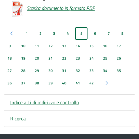
Scarica documento in formato PDF
1
2
3
4
5
6
7
8
Pagina precedente
9
10
11
12
13
14
15
16
17
18
19
20
21
22
23
24
25
26
27
28
29
30
31
32
33
34
35
36
37
38
39
40
41
42
Pagina successiva
Indice atti di indirizzo e controllo
Ricerca