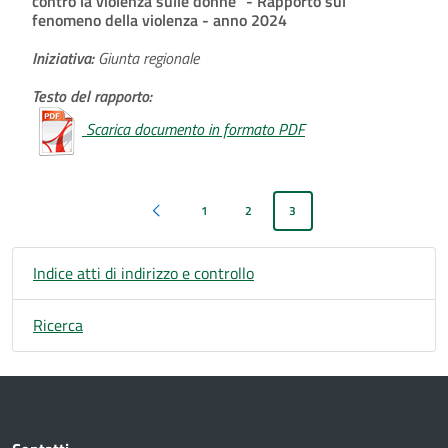
contro la violenza sulle donne" - Rapporto sul
fenomeno della violenza - anno 2024
Iniziativa:
Giunta regionale
Testo del rapporto:
Scarica documento in formato PDF
1
2
3
Pagina precedente
Indice atti di indirizzo e controllo
Ricerca