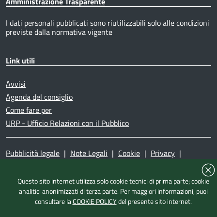
Amministrazione Trasparente
I dati personali pubblicati sono riutilizzabili solo alle condizioni
previste dalla normativa vigente
Link utili
Avvisi
Agenda del consiglio
Come fare per
URP - Ufficio Relazioni con il Pubblico
Pubblicità legale
|
Note Legali
|
Cookie
|
Privacy
|
Accessibilità
|
Dichiarazione di accessibilità
|
Mappa del
sito
|
Questo sito internet utilizza solo cookie tecnici di prima parte; cookie
analitici anonimizzati di terza parte. Per maggiori informazioni, puoi
consultare la
COOKIE POLICY
del presente sito internet.