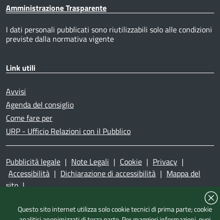
Amministrazione Trasparente
I dati personali pubblicati sono riutilizzabili solo alle condizioni
previste dalla normativa vigente
Link utili
Avvisi
Agenda del consiglio
Come fare per
URP - Ufficio Relazioni con il Pubblico
Pubblicità legale
|
Note Legali
|
Cookie
|
Privacy
|
Accessibilità
|
Dichiarazione di accessibilità
|
Mappa del
sito
|
Questo sito internet utilizza solo cookie tecnici di prima parte; cookie
analitici anonimizzati di terza parte. Per maggiori informazioni, puoi