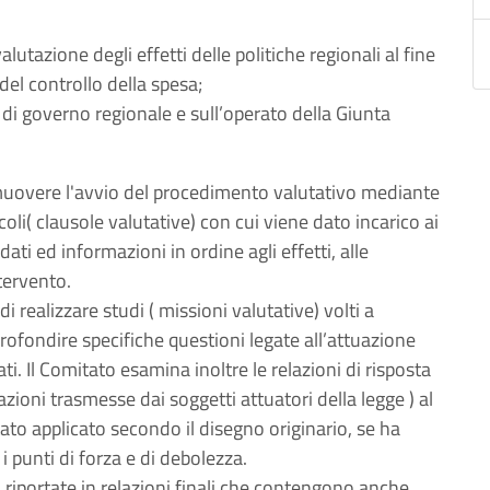
alutazione degli effetti delle politiche regionali al fine
a del controllo della spesa;
di governo regionale e sull’operato della Giunta
romuovere l'avvio del procedimento valutativo mediante
ticoli( clausole valutative) con cui viene dato incarico ai
dati ed informazioni in ordine agli effetti, alle
ntervento.
 realizzare studi ( missioni valutative) volti a
rofondire specifiche questioni legate all’attuazione
vati. Il Comitato esamina inoltre le relazioni di risposta
mazioni trasmesse dai soggetti attuatori della legge ) al
 stato applicato secondo il disegno originario, se ha
 i punti di forza e di debolezza.
o riportate in relazioni finali che contengono anche