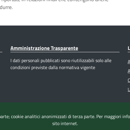
odurre.
Amministrazione Trasparente
L
I dati personali pubblicati sono riutilizzabili solo alle
A
condizioni previste dalla normativa vigente
A
C
U
parte; cookie analitici anonimizzati di terza parte. Per maggiori in
sito internet.
Accessibilità
|
Dichiarazione di accessibilità
|
Mappa del sito
|