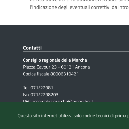
l'indicazione degli eventuali correttivi da intr
Contatti
Consiglio regionale delle Marche
Piazza Cavour 23 - 60121 Ancona
Codice fiscale 80006310421
Tel. 071/22981
Fax 071/2298203
PEC assemblea.marche@emarche.it
Questo sito internet utilizza solo cookie tecnici di prima 
Pubblicità legale
|
Note Legali
|
Cookie
|
Privacy
|