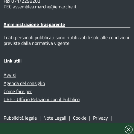
Fax 071/2298203
PEC assemblea.marche@emarche.it
Amministrazione Trasparente
I dati personali pubblicati sono riutilizzabili solo alle condizioni
previste dalla normativa vigente
Link utili
Avvisi
Agenda del consiglio
Come fare per
URP - Ufficio Relazioni con il Pubblico
Pubblicità legale
|
Note Legali
|
Cookie
|
Privacy
|
Accessibilità
|
Dichiarazione di accessibilità
|
Mappa del
sito
|