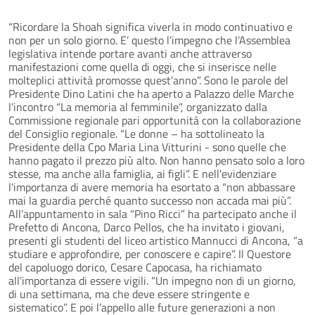
“Ricordare la Shoah significa viverla in modo continuativo e
non per un solo giorno. E’ questo l’impegno che l’Assemblea
legislativa intende portare avanti anche attraverso
manifestazioni come quella di oggi, che si inserisce nelle
molteplici attività promosse quest’anno”. Sono le parole del
Presidente Dino Latini che ha aperto a Palazzo delle Marche
l’incontro “La memoria al femminile”, organizzato dalla
Commissione regionale pari opportunità con la collaborazione
del Consiglio regionale. “Le donne – ha sottolineato la
Presidente della Cpo Maria Lina Vitturini - sono quelle che
hanno pagato il prezzo più alto. Non hanno pensato solo a loro
stesse, ma anche alla famiglia, ai figli”. E nell'evidenziare
l'importanza di avere memoria ha esortato a “non abbassare
mai la guardia perché quanto successo non accada mai più”.
All’appuntamento in sala “Pino Ricci” ha partecipato anche il
Prefetto di Ancona, Darco Pellos, che ha invitato i giovani,
presenti gli studenti del liceo artistico Mannucci di Ancona, “a
studiare e approfondire, per conoscere e capire”. Il Questore
del capoluogo dorico, Cesare Capocasa, ha richiamato
all'importanza di essere vigili. “Un impegno non di un giorno,
di una settimana, ma che deve essere stringente e
sistematico”. E poi l’appello alle future generazioni a non