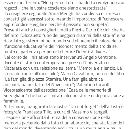
essere indifferenti. “Non permettete - ha detto rivolgendosi ai
ragazzi - che le vostre coscienze siano anestetizzate”.
Il consigliere regionale Anna Menghi ha condiviso e ripreso i
concetti già espressi sottolineando l’importanza di “conoscere,
approfondire e vigilare perché il passato non si ripeta”.
Presenti anche i consiglieri Lindita Elezi e Carlo Ciccioli che ha
definito l’Olocausto “uno dei peggiori drammi della storia” e ha
ricordato gli stermini nel mondo sottolineando il valore della
“funzione educativa” e del “riconoscimento dell’altro da sé,
punto di partenza per poter tollerare l’identità diversa”.
Nel corso dell'iniziativa sono intervenuti Angelo Ventrone,
docente di storia contemporanea presso l’Università di
Macerata con una relazione sul tema “Memoria e silenzio. La
storia di fronte all’indicibile”; Marco Cavallarin, autore del libro
“La famiglia di piazza Stamira. Una famiglia ebraica
anconetana nei fatti del Novecento”; Valentina Cicarilli,
Vicepresidente dell’associazione “Casa delle memorie di
Servigliano” che ha raccontato alcune storie di deportazione al
femminile.
Al termine, inaugurata la mostra “Do not forget” dell’artista e
fotografa Francesca Tilio, a cura di Massimo Vitangeli.
L’esposizione affronta il tema della conservazione della
memoria partendo dalla foto di un abbraccio, che sta facendo il
giro del mondo, diventando addirittura un murales a Riga, in