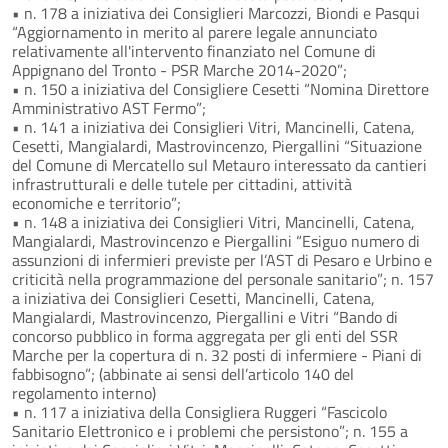
• n. 178 a iniziativa dei Consiglieri Marcozzi, Biondi e Pasqui
“Aggiornamento in merito al parere legale annunciato
relativamente all'intervento finanziato nel Comune di
Appignano del Tronto - PSR Marche 2014-2020”;
• n. 150 a iniziativa del Consigliere Cesetti “Nomina Direttore
Amministrativo AST Fermo”;
• n. 141 a iniziativa dei Consiglieri Vitri, Mancinelli, Catena,
Cesetti, Mangialardi, Mastrovincenzo, Piergallini “Situazione
del Comune di Mercatello sul Metauro interessato da cantieri
infrastrutturali e delle tutele per cittadini, attività
economiche e territorio”;
• n. 148 a iniziativa dei Consiglieri Vitri, Mancinelli, Catena,
Mangialardi, Mastrovincenzo e Piergallini “Esiguo numero di
assunzioni di infermieri previste per l’AST di Pesaro e Urbino e
criticità nella programmazione del personale sanitario”; n. 157
a iniziativa dei Consiglieri Cesetti, Mancinelli, Catena,
Mangialardi, Mastrovincenzo, Piergallini e Vitri “Bando di
concorso pubblico in forma aggregata per gli enti del SSR
Marche per la copertura di n. 32 posti di infermiere - Piani di
fabbisogno”; (abbinate ai sensi dell’articolo 140 del
regolamento interno)
• n. 117 a iniziativa della Consigliera Ruggeri “Fascicolo
Sanitario Elettronico e i problemi che persistono”; n. 155 a