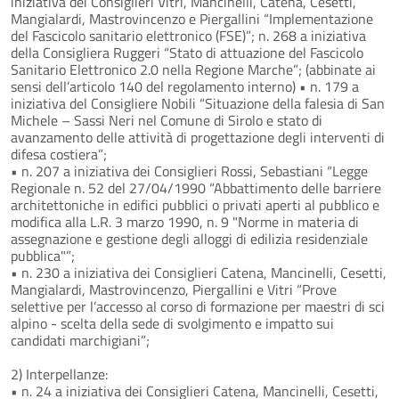
iniziativa dei Consiglieri Vitri, Mancinelli, Catena, Cesetti,
Mangialardi, Mastrovincenzo e Piergallini “Implementazione
del Fascicolo sanitario elettronico (FSE)”; n. 268 a iniziativa
della Consigliera Ruggeri “Stato di attuazione del Fascicolo
Sanitario Elettronico 2.0 nella Regione Marche”; (abbinate ai
sensi dell’articolo 140 del regolamento interno) • n. 179 a
iniziativa del Consigliere Nobili “Situazione della falesia di San
Michele – Sassi Neri nel Comune di Sirolo e stato di
avanzamento delle attività di progettazione degli interventi di
difesa costiera”;
• n. 207 a iniziativa dei Consiglieri Rossi, Sebastiani “Legge
Regionale n. 52 del 27/04/1990 “Abbattimento delle barriere
architettoniche in edifici pubblici o privati aperti al pubblico e
modifica alla L.R. 3 marzo 1990, n. 9 "Norme in materia di
assegnazione e gestione degli alloggi di edilizia residenziale
pubblica"”;
• n. 230 a iniziativa dei Consiglieri Catena, Mancinelli, Cesetti,
Mangialardi, Mastrovincenzo, Piergallini e Vitri “Prove
selettive per l’accesso al corso di formazione per maestri di sci
alpino - scelta della sede di svolgimento e impatto sui
candidati marchigiani”;
2) Interpellanze:
• n. 24 a iniziativa dei Consiglieri Catena, Mancinelli, Cesetti,