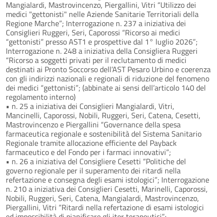
Mangialardi, Mastrovincenzo, Piergallini, Vitri “Utilizzo dei
medici "gettonisti" nelle Aziende Sanitarie Territoriali della
Regione Marche”; Interrogazione n. 237 a iniziativa dei
Consiglieri Ruggeri, Seri, Caporossi “Ricorso ai medici
“gettonisti” presso AST1 e prospettive dal 1° luglio 2026”;
Interrogazione n. 248 a iniziativa della Consigliera Ruggeri
“Ricorso a soggetti privati per il reclutamento di medici
destinati ai Pronto Soccorso dell’AST Pesaro Urbino e coerenza
con gli indirizzi nazionali e regionali di riduzione del fenomeno
dei medici “gettonisti”; (abbinate ai sensi dell’articolo 140 del
regolamento interno)
• n. 25 a iniziativa dei Consiglieri Mangialardi, Vitri,
Mancinelli, Caporossi, Nobili, Ruggeri, Seri, Catena, Cesetti,
Mastrovincenzo e Piergallini “Governance della spesa
farmaceutica regionale e sostenibilità del Sistema Sanitario
Regionale tramite allocazione efficiente del Payback
farmaceutico e del Fondo per i farmaci innovativi”;
• n. 26 a iniziativa del Consigliere Cesetti “Politiche del
governo regionale per il superamento dei ritardi nella
refertazione e consegna degli esami istologici”; Interrogazione
n. 210 a iniziativa dei Consiglieri Cesetti, Marinelli, Caporossi,
Nobili, Ruggeri, Seri, Catena, Mangialardi, Mastrovincenzo,
Piergallini, Vitri “Ritardi nella refertazione di esami istologici
ed impossibilità di pianificare gli iter terapeutici”;