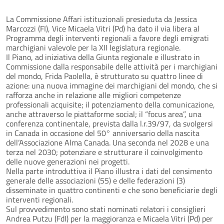
La Commissione Affari istituzionali presieduta da Jessica
Marcozzi (FI), Vice Micaela Vitri (Pd) ha dato il via libera al
Programma degli interventi regionali a favore degli emigrati
marchigiani valevole per la XII legislatura regionale.
Il Piano, ad iniziativa della Giunta regionale e illustrato in
Commissione dalla responsabile delle attività per i marchigiani
del mondo, Frida Paolella, è strutturato su quattro linee di
azione: una nuova immagine dei marchigiani del mondo, che si
rafforza anche in relazione alle migliori competenze
professionali acquisite; il potenziamento della comunicazione,
anche attraverso le piattaforme social; il “focus area”, una
conferenza continentale, prevista dalla l.r.39/97, da svolgersi
in Canada in occasione del 50° anniversario della nascita
dell’Associazione Alma Canada. Una seconda nel 2028 e una
terza nel 2030; potenziare e strutturare il coinvolgimento
delle nuove generazioni nei progetti.
Nella parte introduttiva il Piano illustra i dati del censimento
generale delle associazioni (55) e delle federazioni (3)
disseminate in quattro continenti e che sono beneficiarie degli
interventi regionali.
Sul provvedimento sono stati nominati relatori i consiglieri
Andrea Putzu (FdI) per la maggioranza e Micaela Vitri (Pd) per