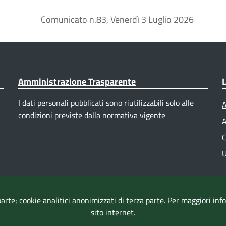
Comunicato n.83, Venerdì 3 Luglio 2026
Amministrazione Trasparente
L
I dati personali pubblicati sono riutilizzabili solo alle
A
condizioni previste dalla normativa vigente
A
C
U
parte; cookie analitici anonimizzati di terza parte. Per maggiori in
sito internet.
Accessibilità
|
Dichiarazione di accessibilità
|
Mappa del sito
|