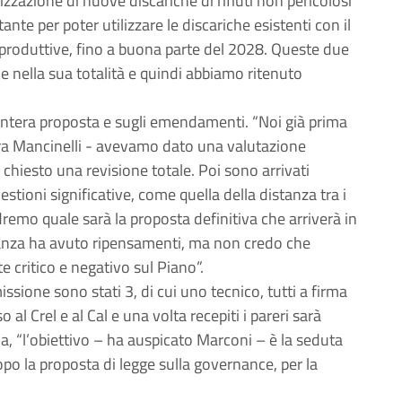
izzazione di nuove discariche di rifiuti non pericolosi
te per poter utilizzare le discariche esistenti con il
ità produttive, fino a buona parte del 2028. Queste due
 nella sua totalità e quindi abbiamo ritenuto
’intera proposta e sugli emendamenti. “Noi già prima
iera Mancinelli - avevamo dato una valutazione
hiesto una revisione totale. Poi sono arrivati
ioni significative, come quella della distanza tra i
edremo quale sarà la proposta definitiva che arriverà in
ranza ha avuto ripensamenti, ma non credo che
critico e negativo sul Piano”.
sione sono stati 3, di cui uno tecnico, tutti a firma
al Crel e al Cal e una volta recepiti i pareri sarà
la, “l’obiettivo – ha auspicato Marconi – è la seduta
o la proposta di legge sulla governance, per la