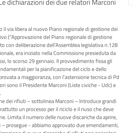
 dichiarazioni dei due relatori Marconi
il via libera al nuovo Piano regionale di gestione dei
rativo (“Approvazione del Piano regionale di gestione
to con deliberazione dell’Assemblea legislativa n.128
gionale, era iniziato nella Commissione presieduta da
i, lo scorso 29 gennaio. Il provvedimento fissa gli
ondamentali per la pianificazione del ciclo e dello
pprovata a maggioranza, con l’astensione tecnica di Pd
tori sono il Presidente Marconi (Liste civiche - Udc) e
.
e dei rifiuti – sottolinea Marconi – Introduce grandi
attutto un processo per il riciclo e il riuso che deve
one. Limita il numero delle nuove discariche da aprire,
ggi – prosegue - abbiamo approvato due emendamenti,