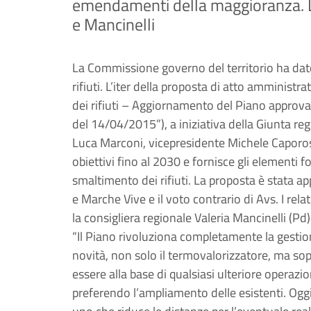
emendamenti della maggioranza. Le
e Mancinelli
La Commissione governo del territorio ha dato 
rifiuti. L’iter della proposta di atto amminist
dei rifiuti – Aggiornamento del Piano approva
del 14/04/2015”), a iniziativa della Giunta re
Luca Marconi, vicepresidente Michele Capoross
obiettivi fino al 2030 e fornisce gli elementi f
smaltimento dei rifiuti. La proposta è stata a
e Marche Vive e il voto contrario di Avs. I rela
la consigliera regionale Valeria Mancinelli (Pd)
“Il Piano rivoluziona completamente la gestion
novità, non solo il termovalorizzatore, ma sopr
essere alla base di qualsiasi ulteriore operazi
preferendo l’ampliamento delle esistenti. O