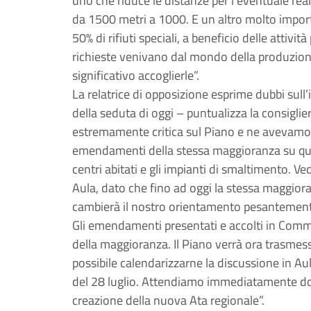
uno che riduce le distanze per l’eventuale real
da 1500 metri a 1000. E un altro molto importan
50% di rifiuti speciali, a beneficio delle attiv
richieste venivano dal mondo della produzione
significativo accoglierle”.
La relatrice di opposizione esprime dubbi sull
della seduta di oggi – puntualizza la consigl
estremamente critica sul Piano e ne avevamo c
emendamenti della stessa maggioranza su quest
centri abitati e gli impianti di smaltimento. V
Aula, dato che fino ad oggi la stessa maggio
cambierà il nostro orientamento pesantemente 
Gli emendamenti presentati e accolti in Commis
della maggioranza. Il Piano verrà ora trasmesso 
possibile calendarizzarne la discussione in Au
del 28 luglio. Attendiamo immediatamente dop
creazione della nuova Ata regionale”.