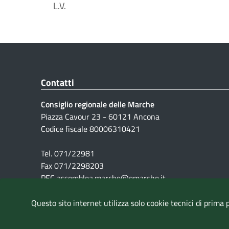
L.V.
Contatti
Consiglio regionale delle Marche
Piazza Cavour 23 - 60121 Ancona
Codice fiscale 80006310421
Tel. 071/22981
Fax 071/2298203
PEC assemblea.marche@emarche.it
Questo sito internet utilizza solo cookie tecnici di prima 
Pubblicità legale
|
Note Legali
|
Cookie
|
Privacy
|