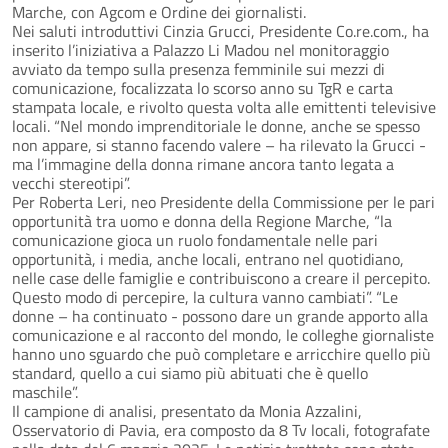
Marche, con Agcom e Ordine dei giornalisti.
Nei saluti introduttivi Cinzia Grucci, Presidente Co.re.com., ha
inserito l’iniziativa a Palazzo Li Madou nel monitoraggio
avviato da tempo sulla presenza femminile sui mezzi di
comunicazione, focalizzata lo scorso anno su TgR e carta
stampata locale, e rivolto questa volta alle emittenti televisive
locali. “Nel mondo imprenditoriale le donne, anche se spesso
non appare, si stanno facendo valere – ha rilevato la Grucci -
ma l’immagine della donna rimane ancora tanto legata a
vecchi stereotipi”.
Per Roberta Leri, neo Presidente della Commissione per le pari
opportunità tra uomo e donna della Regione Marche, “la
comunicazione gioca un ruolo fondamentale nelle pari
opportunità, i media, anche locali, entrano nel quotidiano,
nelle case delle famiglie e contribuiscono a creare il percepito.
Questo modo di percepire, la cultura vanno cambiati”. “Le
donne – ha continuato - possono dare un grande apporto alla
comunicazione e al racconto del mondo, le colleghe giornaliste
hanno uno sguardo che può completare e arricchire quello più
standard, quello a cui siamo più abituati che è quello
maschile”.
Il campione di analisi, presentato da Monia Azzalini,
Osservatorio di Pavia, era composto da 8 Tv locali, fotografate