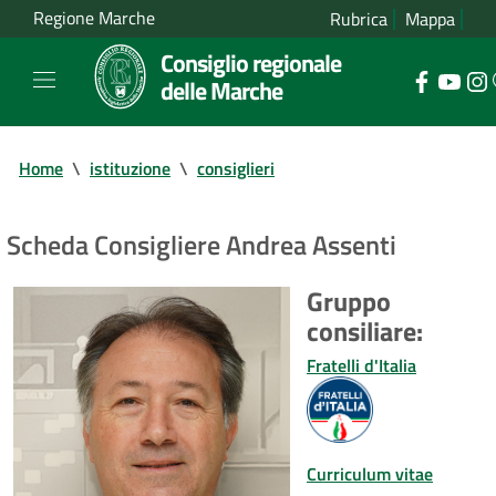
Regione Marche
Rubrica
Mappa
Consiglio regionale
delle Marche
Home
\
istituzione
\
consiglieri
Scheda Consigliere Andrea Assenti
Gruppo
consiliare:
Fratelli d'Italia
Curriculum vitae