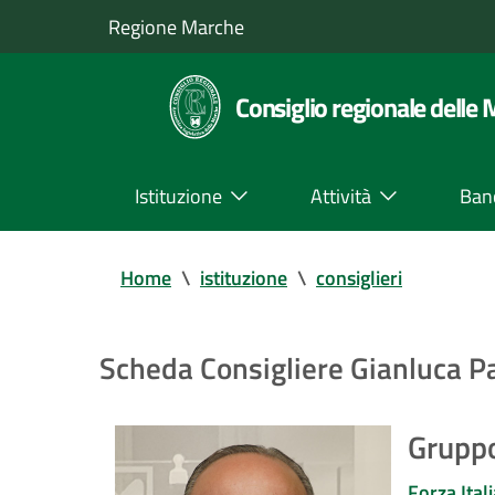
Regione Marche
Consiglio regionale delle
Istituzione
Attività
Ban
Home
\
istituzione
\
consiglieri
Scheda Consigliere Gianluca P
Gruppo
Forza Itali