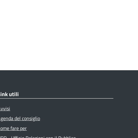
ink utili
vvisi
genda del consiglio
ome fare per