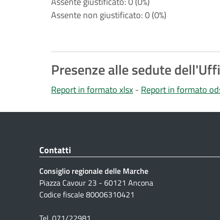
Assente giustificato: 0 (0%)
Assente non giustificato: 0 (0%)
Presenze alle sedute dell'Uff
Report in formato xlsx
-
Report in formato od
Contatti
Consiglio regionale delle Marche
Piazza Cavour 23 - 60121 Ancona
Codice fiscale 80006310421
Tel. 071/22981