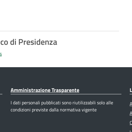
ico di Presidenza
s
Amministrazione Trasparente
L
I dati personali pubblicati sono riutilizzabili solo alle
A
condizioni previste dalla normativa vigente
A
C