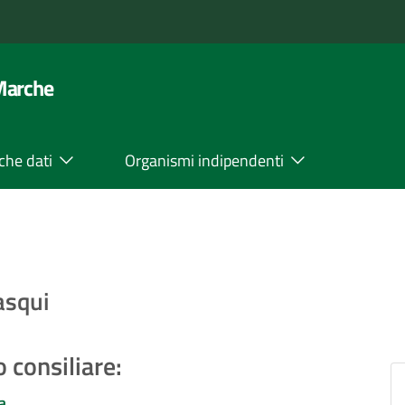
 Marche
che dati
Organismi indipendenti
asqui
 consiliare:
a