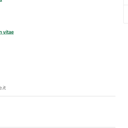
m vitae
.it