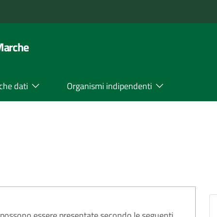
 Marche
che dati
Organismi indipendenti
possono essere presentate secondo le seguenti