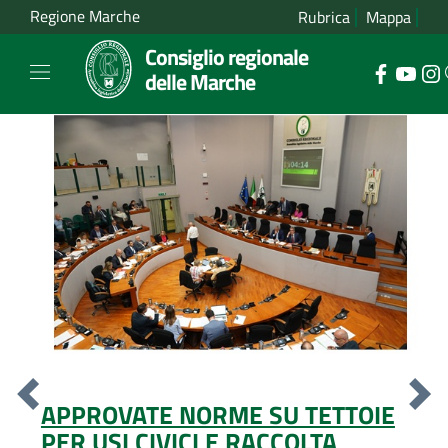
Regione Marche
Rubrica
Mappa
Consiglio regionale
delle Marche
Indietro
Ava
ORME SU TETTOIE
SECONDA EDIZIONE
I E RACCOLTA
VITA" EVENTO CPO