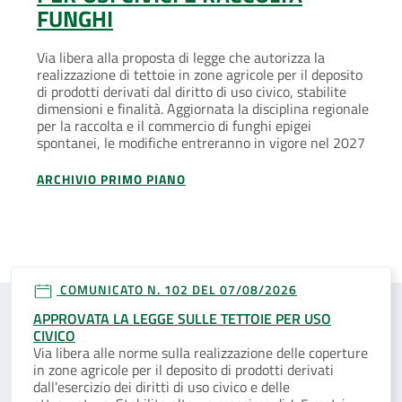
Successo per la seconda edizion
iniziativa benefica promossa 
 di legge che autorizza la
regionale Pari opportunità in c
in zone agricole per il deposito
Comando Militare Esercito Mar
iritto di uso civico, stabilite
16mila euro. Alla Cpo l’attesta
ggiornata la disciplina regionale
Opere caritative francescane 
mercio di funghi epigei
 entreranno in vigore nel 2027
ARCHIVIO PRIMO PIANO
O
COMUNICATO N. 102 DEL 07/08/2026
APPROVATA LA LEGGE SULLE TETTOIE PER USO
CIVICO
Via libera alle norme sulla realizzazione delle coperture
in zone agricole per il deposito di prodotti derivati
dall'esercizio dei diritti di uso civico e delle