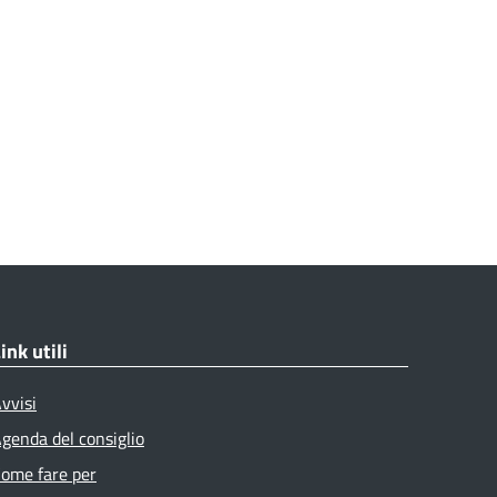
ink utili
vvisi
genda del consiglio
ome fare per