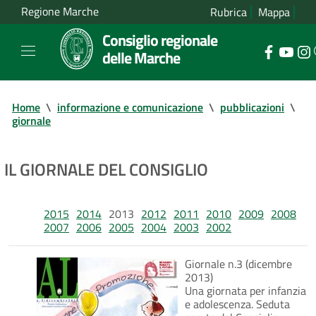
Regione Marche
Rubrica
Mappa
Consiglio regionale
delle Marche
Home
\
informazione e comunicazione
\
pubblicazioni
\
giornale
IL GIORNALE DEL CONSIGLIO
2015
2014
2013
2012
2011
2010
2009
2008
2007
2006
2005
2004
2003
2002
Giornale n.3 (dicembre
2013)
Una giornata per infanzia
e adolescenza. Seduta