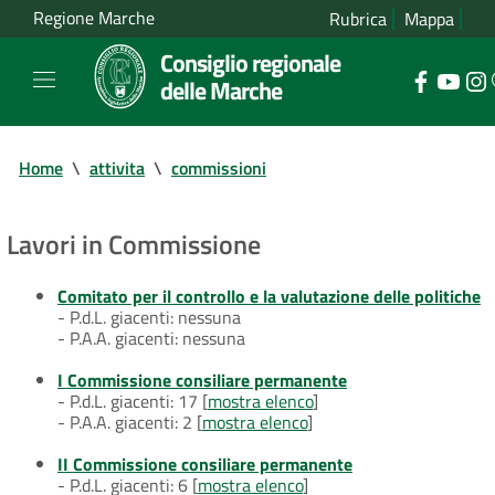
Regione Marche
Rubrica
Mappa
Consiglio regionale
delle Marche
Home
\
attivita
\
commissioni
Lavori in Commissione
Comitato per il controllo e la valutazione delle politiche
- P.d.L. giacenti: nessuna
- P.A.A. giacenti: nessuna
I Commissione consiliare permanente
- P.d.L. giacenti: 17 [
mostra elenco
]
- P.A.A. giacenti: 2 [
mostra elenco
]
II Commissione consiliare permanente
- P.d.L. giacenti: 6 [
mostra elenco
]